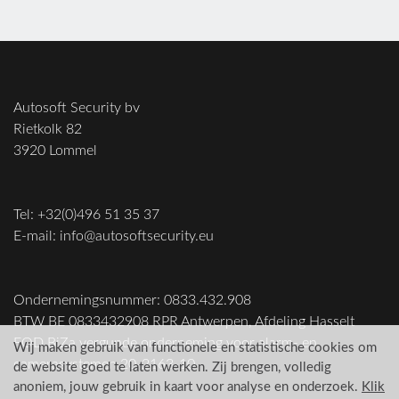
Autosoft Security bv
Rietkolk 82
3920 Lommel
Tel: +32(0)496 51 35 37
E-mail: info@autosoftsecurity.eu
Ondernemingsnummer: 0833.432.908
BTW BE 0833432908 RPR Antwerpen, Afdeling Hasselt
FOD BiZa vergunde onderneming voor alarm- en
Wij maken gebruik van functionele en statistische cookies om
camerasystemen 20-2163-10
de website goed te laten werken. Zij brengen, volledig
anoniem, jouw gebruik in kaart voor analyse en onderzoek.
Klik